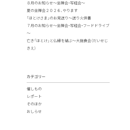
８月のお知らせ～坐禅会・写経会～
夏の坐禅会２０２６、やります
「ほとけさま」のお見送り～送り火供養
７月のお知らせ～坐禅会・写経会・フードドライブ
～
亡き「ほとけ」と仏縁を結ぶ～大施食会（だいせじ
きえ）
カテゴリー
催しもの
レポート
そのほか
おしらせ