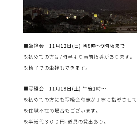
■坐禅会 11月12
日(日) 朝8時～9時頃まで
※初めての方は7時半より事前指導があります。
※椅子での坐禅もできます。
■写経会 11月18日(土) 午後1時～
※初めての方にも写経会有志が丁寧に指導させて
※住職不在の場合もございます。
※半紙代３００円、道具の貸出あり。