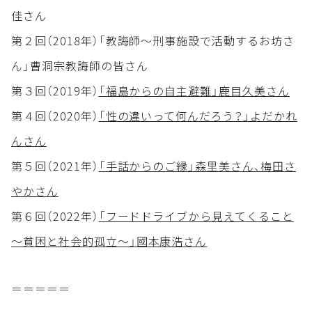
佳さん
第２回（2018年）「教誨師～刑事施設で活動するお坊さ
ん」曹洞宗教誨師の皆さん
第３回（2019年）
「福島からの自主避難」鹿目久美さん
第４回（2020年）
「性の違いって何んだろう？」よだかれ
んさん
第５回（2021年）
「手話からのご縁」森里美さん、梅田さ
やかさん
第６回（2022年）
「フードドライブから見えてくること
～貧困と社会的孤立～」國本康浩さん
＝＝＝＝＝