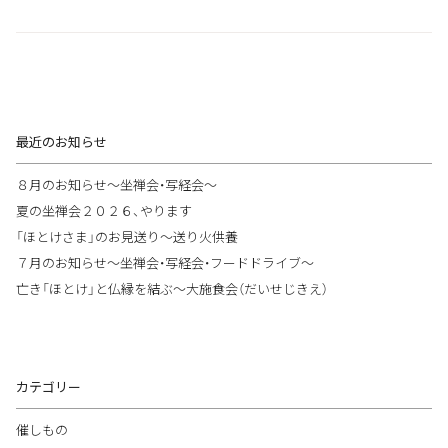
最近のお知らせ
８月のお知らせ～坐禅会・写経会～
夏の坐禅会２０２６、やります
「ほとけさま」のお見送り～送り火供養
７月のお知らせ～坐禅会・写経会・フードドライブ～
亡き「ほとけ」と仏縁を結ぶ～大施食会（だいせじきえ）
カテゴリー
催しもの