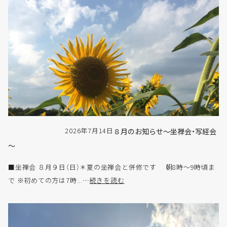
2026年7月14日
８月のお知らせ～坐禅会・写経会
～
■坐禅会 ８月９日（日）＊夏の坐禅会と併修です 朝8時～9時頃ま
で ※初めての方は7時...…
続きを読む