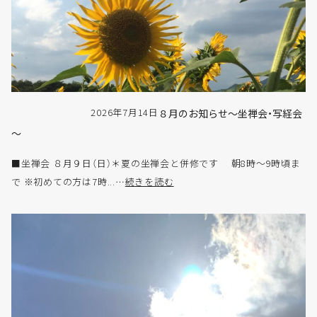
2026年7月14日
８月のお知らせ～坐禅会・写経会
～
■坐禅会 ８月９日（日）＊夏の坐禅会と併修です 朝8時～9時頃ま
で ※初めての方は7時...…
続きを読む