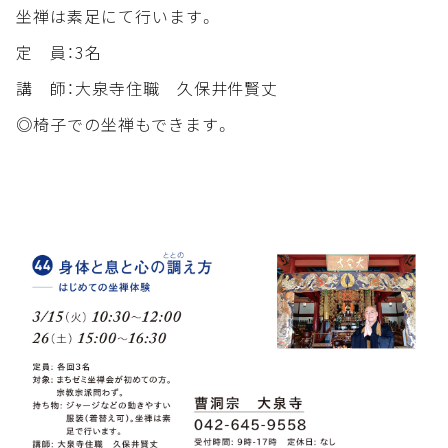
坐禅は素足にて行います。
定 員：3名
講 師：大泉寺住職 久保井件賢丈
◎椅子での坐禅もできます。