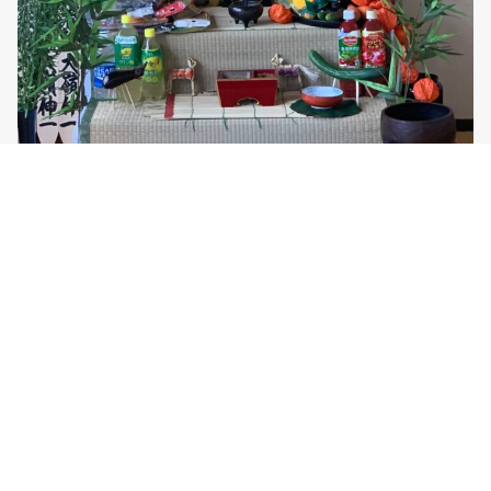
2026年6月22日
「ほとけさま」のお見送り～送り
火供養
お盆とは、それぞれのお家に祖霊さま（ご先祖さま）を迎える「ご先祖
祭り」です。ご先祖さまとは、...…
続きを読む
法臺山 大泉寺 | 八王子 曹洞宗 坐禅会
>
お知らせ
>
おしらせ
>
【受付終了】ま