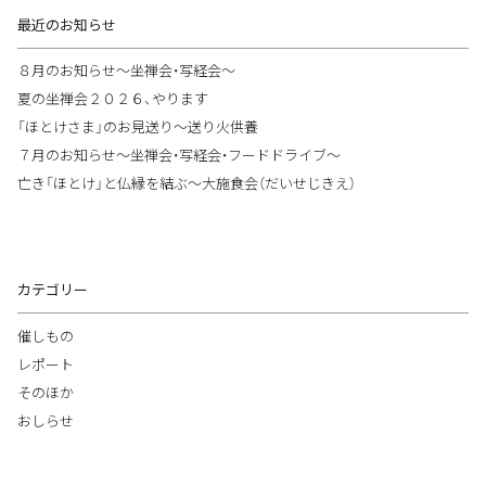
最近のお知らせ
８月のお知らせ～坐禅会・写経会～
夏の坐禅会２０２６、やります
「ほとけさま」のお見送り～送り火供養
７月のお知らせ～坐禅会・写経会・フードドライブ～
亡き「ほとけ」と仏縁を結ぶ～大施食会（だいせじきえ）
カテゴリー
催しもの
レポート
そのほか
おしらせ